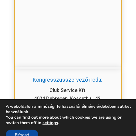
Kongresszusszervező iroda:
Club Service Kft.
4024 Debrecen, Kossuth u. 42.
A weboldalon a minőségi felhasználói élmény érdekében sütiket
Telefon: 06 52/522-222
használunk.
E-mail: cph2024@clubservice.hu
You can find out more about which cookies we are using or
switch them off in
settings
.
Elfogad