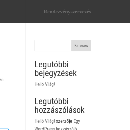
Rendezvényszervezés
Keresés
Legutóbbi
bejegyzések
án
Helló Világ!
Legutóbbi
hozzászólások
Helló Világ!
szerzője
Egy
WordPress hozzászóló