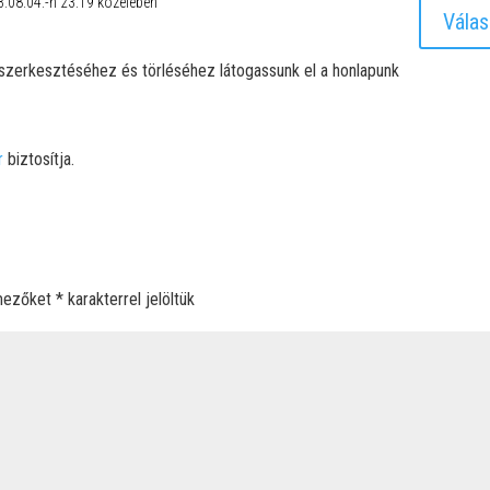
.08.04.-n 23:19 közelében
Válas
zerkesztéséhez és törléséhez látogassunk el a honlapunk
r
biztosítja.
 mezőket
*
karakterrel jelöltük