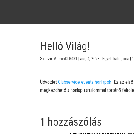
Helló Világ!
Szerző:
AdminCLB431
|
aug 4, 2023
|
Egyéb kategória
|
1
Üdvözlet
Clubservice events honlapok
! Ez az els
megkezdhető a honlap tartalommal történő feltölt
1 hozzászólás